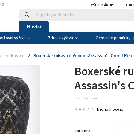
NFO
VŠE O NÁKUPU
OBC
Hledat
ortovní výživa
Zdravá výživa
Ochranné pomůcky
ké rukavice
Boxerské rukavice Venum Assassin's Creed Rel
/
Boxerské r
Assassin's 
Kód:
Zvolte variantu
Neohodnoceno
Varianta