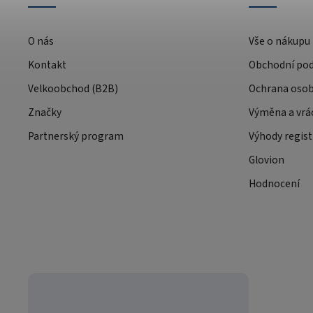
O nás
Vše o nákupu
Kontakt
Obchodní po
Velkoobchod (B2B)
Ochrana osob
Značky
Výměna a vrá
Partnerský program
Výhody regist
Glovion
Hodnocení