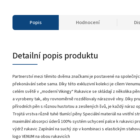
Popis
Hodnocení
Di
Detailní popis produktu
Partnerství mezi těmito dvěma značkami je postavené na společných
překonávání sebe sama. Díky této exkluzivní kolekci je cílem Venu
celém světě v „moderní Vikingy“ Rukavice se skládají z několika pě
a vyrobeny tak, aby rovnoměrně rozdělovaly nárazové vlny. Díky pr
přírodních pěn s různou hustotou a zesílených švů, je každý náraz
Trojitá vrstva různě tuhé tlumící pěny Speciální materiál na vnitřní 
maximální absorpci úderů 100% systém uchycení palce k rukavici pro 
výdrž rukavic Zapínání na suchý zip v kombinaci s elastickým stah
logo VENUM na obou rukavicích