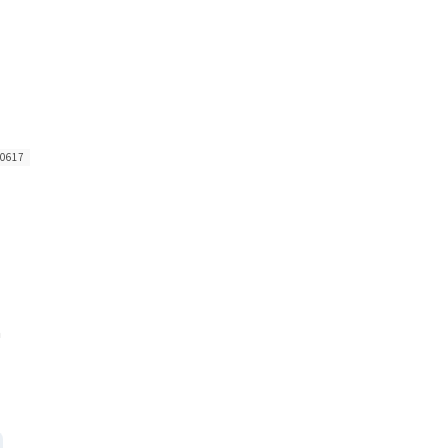
0617
á