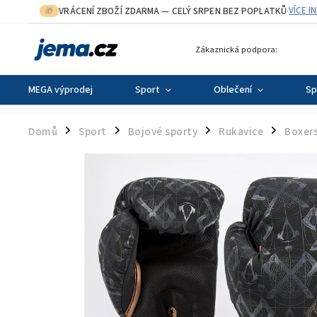
VRÁCENÍ ZBOŽÍ ZDARMA
— CELÝ SRPEN BEZ POPLATKŮ
VÍCE I
🎁
·
Zákaznická podpora:
MEGA výprodej
Sport
Oblečení
Sp
Domů
Sport
Bojové sporty
Rukavice
Boxers
/
/
/
/