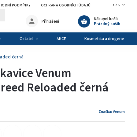
CZK
HODNÍ PODMÍNKY
OCHRANA OSOBNÍCH ÚDAJŮ
VÝMĚNA A VRÁCENÍ Z
Nákupní košík
Přihlášení
Prázdný košík
Ostatní
AKCE
Kosmetika a drogerie
oaded černá
ukavice Venum
Creed Reloaded černá
Značka:
Venum