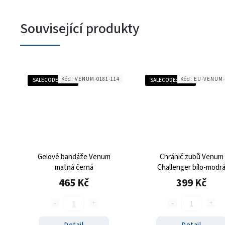
Související produkty
Kód:
VENUM-0181-114
Kód:
EU-VENUM-
SALECODE:SALE20:20:%
SALECODE:SALE20:20:%
Gelové bandáže Venum
Chránič zubů Venum
matná černá
Challenger bílo-modr
465 Kč
399 Kč
Detail
Detail