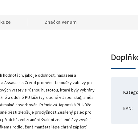
skuze
Značka
Venum
Doplňk
 hodnotách, jako je odolnost, nasazení a
mu a Assassin's Creed proměnit fanoušky zábavy po
nových vrstev s různou hustotou, které byly vybrány
Katego
užné a odolné PU kůži (vyrobené v Japonsku), směsi
 optimálně absorbován. Prémiová Japonská PU kůže
EAN
:
straně pěsti zlepšuje prodyšnost Zesílený palec pro
předcházení zranění Kvalitní zesílené švy zvyšují
ovákem Prodloužená manžeta lépe chrání zápěstí