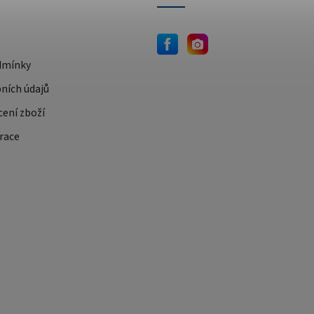
dmínky
ních údajů
cení zboží
race