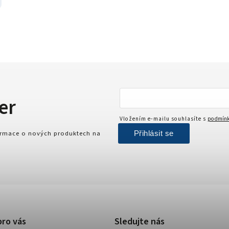
er
Vložením e-mailu souhlasíte s
podmínk
Přihlásit se
formace o nových produktech na
pro vás
Sledujte nás