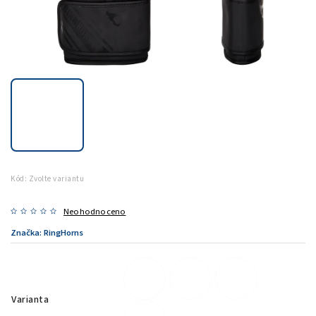
Kód:
Zvolte variantu
Neohodnoceno
Značka:
RingHorns
Varianta