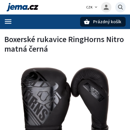
CZK
Prázdný košík
Hledat
Boxerské rukavice RingHorns Nitro
matná černá