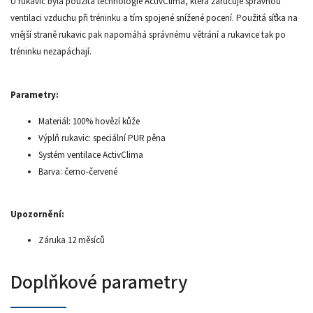
U rukavic byla použita technologie ActivClima, která zaručuje správnou
ventilaci vzduchu při tréninku a tím spojené snížené pocení. Použitá síťka na
vnější straně rukavic pak napomáhá správnému větrání a rukavice tak po
tréninku nezapáchají.
Parametry:
Materiál: 100% hovězí kůže
Výplň rukavic: speciální PUR pěna
Systém ventilace ActivClima
Barva: černo-červené
Upozornění:
Záruka 12 měsíců
Doplňkové parametry