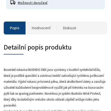
Možnosti doručení
Popis
Hodnocení
Diskuze
Detailní popis produktu
Boxerské rukavice BUSHIDO DBX jsou vyrobeny z kvalitní syntetické kůže,
která je podšitá speciální a odolnou textilií zabraňující rychlému poškození
materiálu. Výplní rukavic je tvrzená pěna, která skvěle tlumí údery a zaručuje
uživateli každodenní bezproblémové využítí jak při tréninku na boxovacím
pytli tak se sparing partnerem. Novinkou je systém Bushido Wrist Protect,
který díky dodatečným vrstvám okolo oblasti zápěstí snižuje riziko jeho
poranění.