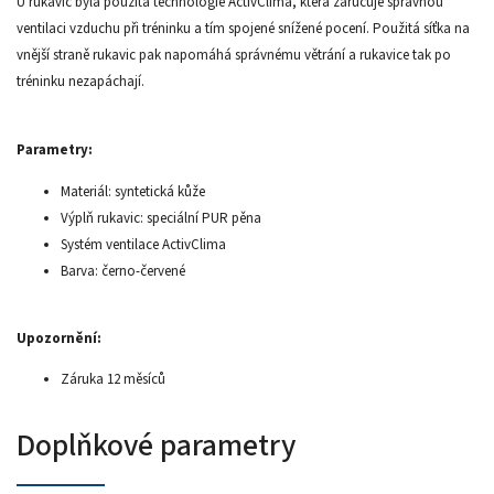
U rukavic byla použita technologie ActivClima, která zaručuje správnou
ventilaci vzduchu při tréninku a tím spojené snížené pocení. Použitá síťka na
vnější straně rukavic pak napomáhá správnému větrání a rukavice tak po
tréninku nezapáchají.
Parametry:
Materiál: syntetická kůže
Výplň rukavic: speciální PUR pěna
Systém ventilace ActivClima
Barva: černo-červené
Upozornění:
Záruka 12 měsíců
Doplňkové parametry