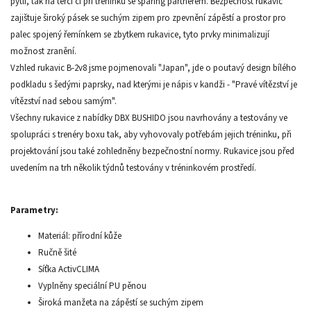
pytli, tak na terči či při tréninku se sparing partnerem. Bezpečnost rukavic
zajištuje široký pásek se suchým zipem pro zpevnění zápěstí a prostor pro
palec spojený řemínkem se zbytkem rukavice, tyto prvky minimalizují
možnost zranění.
Vzhled rukavic B-2v8 jsme pojmenovali "Japan", jde o poutavý design bílého
podkladu s šedými paprsky, nad kterými je nápis v kandži - "Pravé vítězství je
vítězství nad sebou samým".
Všechny rukavice z nabídky DBX BUSHIDO jsou navrhovány a testovány ve
spolupráci s trenéry boxu tak, aby vyhovovaly potřebám jejich tréninku, při
projektování jsou také zohledněny bezpečnostní normy. Rukavice jsou před
uvedením na trh několik týdnů testovány v tréninkovém prostředí.
Parametry:
Materiál: přírodní kůže
Ručně šité
Síťka ActivCLIMA
Vyplněny speciální PU pěnou
Široká manžeta na zápěstí se suchým zipem