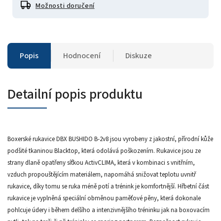
Možnosti doručení
Popis
Hodnocení
Diskuze
Detailní popis produktu
Boxerské rukavice DBX BUSHIDO B-2v8 jsou vyrobeny z jakostní, přírodní kůže
podšité tkaninou Blacktop, která odolává poškozením. Rukavice jsou ze
strany dlaně opatřeny síťkou ActivCLIMA, která v kombinaci s vnitřním,
vzduch propouštějícím materiálem, napomáhá snižovat teplotu uvnitř
rukavice, díky tomu se ruka méně potí a trénink je komfortnější. Hřbetní část
rukavice je vyplněná speciální obměnou paměťové pěny, která dokonale
pohlcuje údery i během delšího a intenzivnějšího tréninku jak na boxovacím