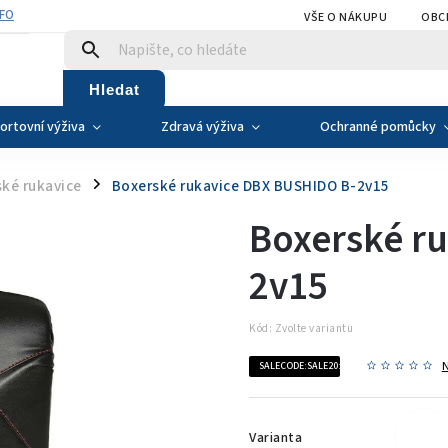
NFO
VŠE O NÁKUPU
OBC
Hledat
ortovní výživa
Zdravá výživa
Ochranné pomůcky
ké rukavice
Boxerské rukavice DBX BUSHIDO B-2v15
/
Boxerské r
2v15
Kód:
Zvolte variantu
SALECODE:SALE20:20:%
Varianta