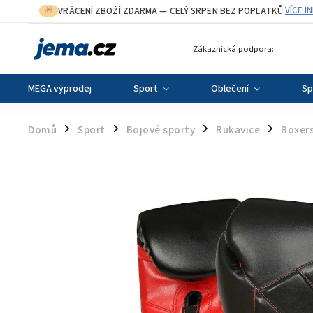
VRÁCENÍ ZBOŽÍ ZDARMA
— CELÝ SRPEN BEZ POPLATKŮ
VÍCE I
🎁
·
Zákaznická podpora:
MEGA výprodej
Sport
Oblečení
Sp
Domů
Sport
Bojové sporty
Rukavice
Boxers
/
/
/
/