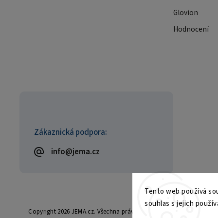
Glovion
Hodnocení
Zákaznická podpora:
info@jema.cz
Tento web používá sou
souhlas s jejich použív
Copyright 2026
JEMA.cz
. Všechna práva vyhrazena.