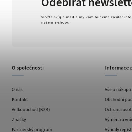
Odebírat newslett
Vložte svůj e-mail a my vám budeme zasílat in
našem e-shopu.
O společnosti
Informace 
O nás
Vše o nákupu
Kontakt
Obchodní po
Velkoobchod (B2B)
Ochrana osob
Značky
Výměna a vrá
Partnerský program
Výhody regist