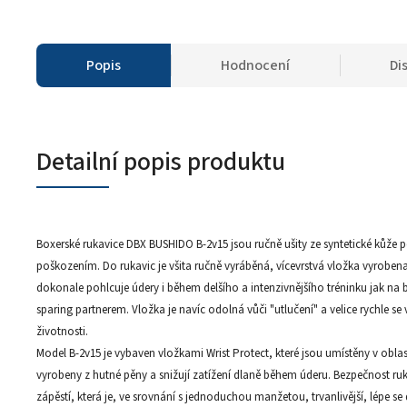
Popis
Hodnocení
Di
Detailní popis produktu
Boxerské rukavice DBX BUSHIDO B-2v15 jsou ručně ušity ze syntetické kůže p
poškozením. Do rukavic je všita ručně vyráběná, vícevrstvá vložka vyrobe
dokonale pohlcuje údery i během delšího a intenzivnějšího tréninku jak na bo
sparing partnerem. Vložka je navíc odolná vůči "utlučení" a velice rychle s
životnosti.
Model B-2v15 je vybaven vložkami Wrist Protect, které jsou umístěny v oblast
vyrobeny z hutné pěny a snižují zatížení dlaně během úderu. Bezpečnost ruk
zápěstí, která je, ve srovnání s jednoduchou manžetou, trvanlivější, lépe se 