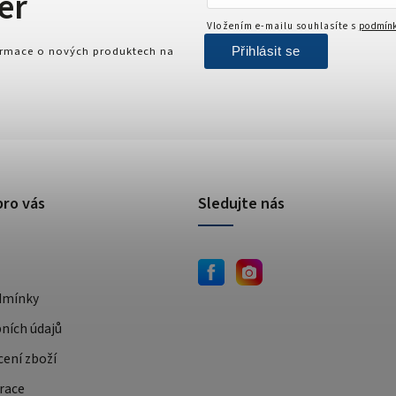
er
Vložením e-mailu souhlasíte s
podmínk
Přihlásit se
formace o nových produktech na
pro vás
Sledujte nás
dmínky
ních údajů
cení zboží
race