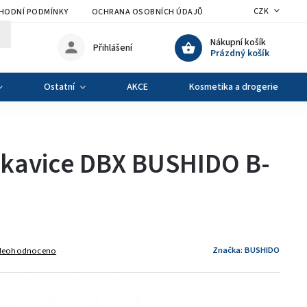
CZK
HODNÍ PODMÍNKY
OCHRANA OSOBNÍCH ÚDAJŮ
VÝMĚNA A VRÁCENÍ Z
Nákupní košík
Přihlášení
Prázdný košík
Ostatní
AKCE
Kosmetika a drogerie
ukavice DBX BUSHIDO B-
Značka:
BUSHIDO
Neohodnoceno