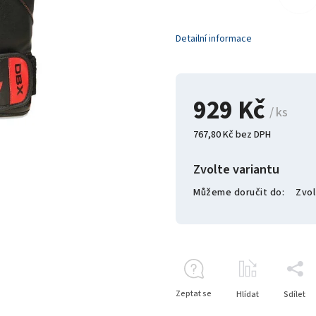
Detailní informace
929 Kč
/ ks
767,80 Kč bez DPH
Zvolte variantu
Můžeme doručit do:
Zvol
Zeptat se
Hlídat
Sdílet