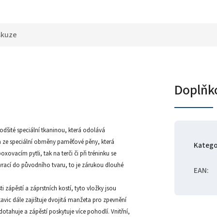
skuze
Doplňk
odšité speciální tkaninou, která odolává
na ze speciální obměny paměťové pěny, která
Katego
xovacím pytli, tak na terči či při tréninku se
e vrací do původního tvaru, to je zárukou dlouhé
EAN
:
i zápěstí a záprstních kostí, tyto vložky jsou
avic dále zajištuje dvojitá manžeta pro zpevnění
dotahuje a zápěstí poskytuje více pohodlí. Vnitřní,