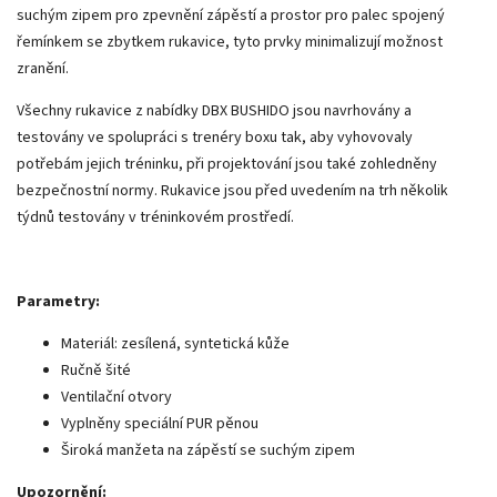
suchým zipem pro zpevnění zápěstí a prostor pro palec spojený
řemínkem se zbytkem rukavice, tyto prvky minimalizují možnost
zranění.
Všechny rukavice z nabídky DBX BUSHIDO jsou navrhovány a
testovány ve spolupráci s trenéry boxu tak, aby vyhovovaly
potřebám jejich tréninku, při projektování jsou také zohledněny
bezpečnostní normy. Rukavice jsou před uvedením na trh několik
týdnů testovány v tréninkovém prostředí.
Parametry:
Materiál: zesílená, syntetická kůže
Ručně šité
Ventilační otvory
Vyplněny speciální PUR pěnou
Široká manžeta na zápěstí se suchým zipem
Upozornění: