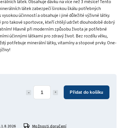
rálních látek. Obsahuje dávku na více než 3 měsíce! Tento
minerálních látek zabezpečí širokou škálu potřebných
 vysokou účinností a obsahuje i jiné důležité výživné látky.
 pro takové sportovce, kteří chtějí udržet dlouhodobě dobrý
statním! Hlavně při moderním způsobu života je potřebné
ními účinnými látkami pro zdravý život. Bez rozdílu věku,
aždý potřebuje minerální látky, vitamíny a stopové prvky. One-
ýživy!
Přidat do košíku
11.8.2026
Možnosti doručení