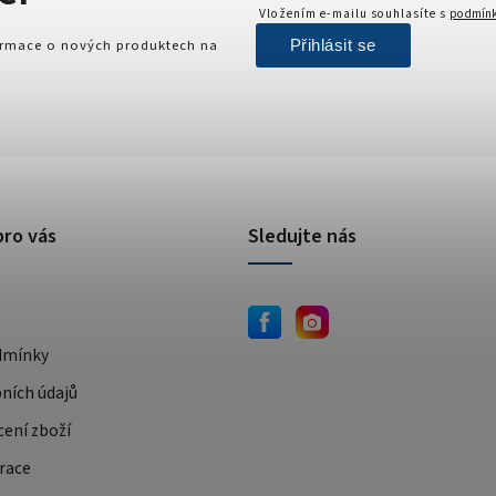
Vložením e-mailu souhlasíte s
podmínk
Přihlásit se
formace o nových produktech na
pro vás
Sledujte nás
dmínky
ních údajů
cení zboží
race