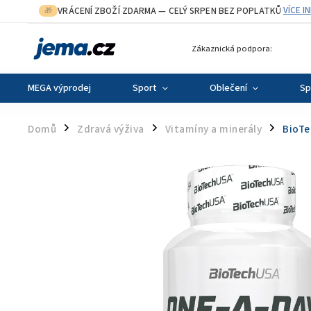
VRÁCENÍ ZBOŽÍ ZDARMA
— CELÝ SRPEN BEZ POPLATKŮ
VÍCE I
🎁
·
Zákaznická podpora:
MEGA výprodej
Sport
Oblečení
Sp
Domů
Zdravá výživa
Vitamíny a minerály
BioTe
/
/
/