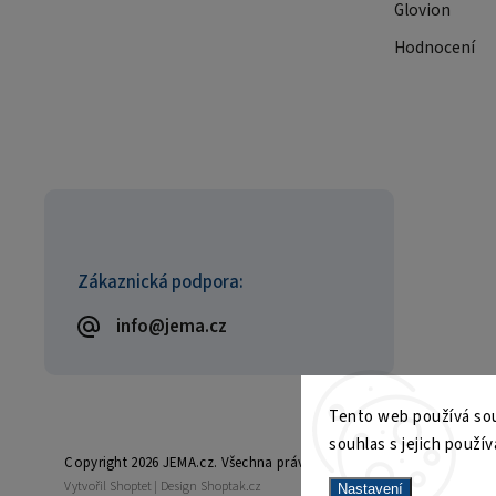
Glovion
Hodnocení
Zákaznická podpora:
info@jema.cz
Tento web používá sou
souhlas s jejich použív
Copyright 2026
JEMA.cz
. Všechna práva vyhrazena.
Vytvořil
Shoptet
| Design
Shoptak.cz
Nastavení