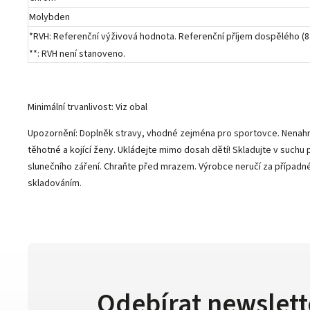
Molybden
*RVH: Referenční výživová hodnota. Referenční příjem dospělého (84
**: RVH není stanoveno.
Minimální trvanlivost: Viz obal
Upozornění: Doplněk stravy, vhodné zejména pro sportovce. Nenahra
těhotné a kojící ženy. Ukládejte mimo dosah dětí! Skladujte v suchu
slunečního záření. Chraňte před mrazem. Výrobce neručí za případ
skladováním.
Odebírat newslett