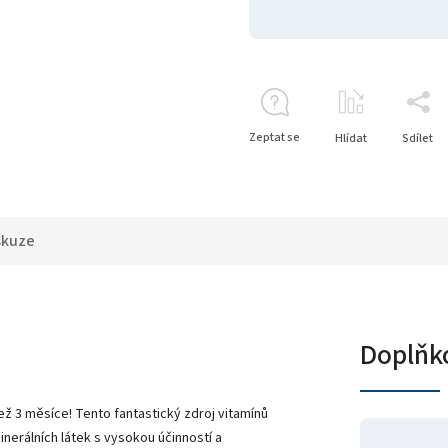
Zeptat se
Hlídat
Sdílet
skuze
Doplňk
ež 3 měsíce! Tento fantastický zdroj vitamínů
nerálních látek s vysokou účinností a