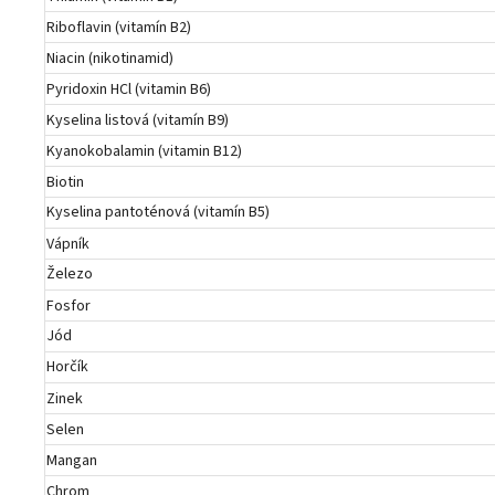
Riboflavin (vitamín B2)
Niacin (nikotinamid)
Pyridoxin HCl (vitamin B6)
Kyselina listová (vitamín B9)
Kyanokobalamin (vitamin B12)
Biotin
Kyselina pantoténová (vitamín B5)
Vápník
Železo
Fosfor
Jód
Horčík
Zinek
Selen
Mangan
Chrom