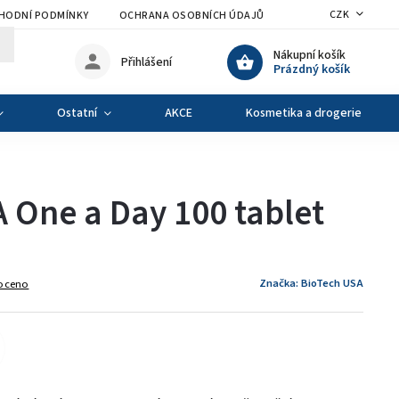
CZK
HODNÍ PODMÍNKY
OCHRANA OSOBNÍCH ÚDAJŮ
VÝMĚNA A VRÁCENÍ Z
Nákupní košík
Přihlášení
Prázdný košík
Ostatní
AKCE
Kosmetika a drogerie
 One a Day 100 tablet
Značka:
BioTech USA
oceno