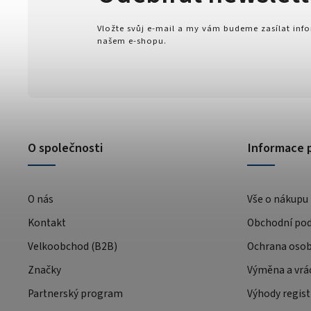
Vložte svůj e-mail a my vám budeme zasílat in
našem e-shopu.
O společnosti
Informace 
O nás
Vše o nákupu
Kontakt
Obchodní po
Velkoobchod (B2B)
Ochrana osob
Značky
Výměna a vrá
Partnerský program
Výhody regist