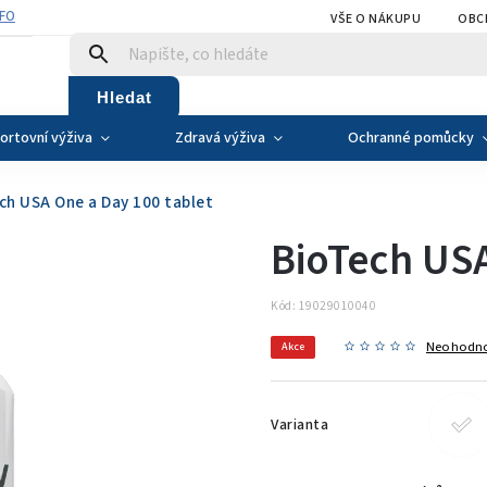
NFO
VŠE O NÁKUPU
OBC
Hledat
ortovní výživa
Zdravá výživa
Ochranné pomůcky
ch USA One a Day 100 tablet
BioTech USA
Kód:
19029010040
Neohodn
Akce
Varianta