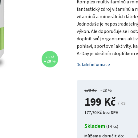
Komplex multivitamínů a mine
fantastický zdroj vitamínů a 
vitamínů a minerálních látek s
Jednoduše je nepostradatelný
výkon. Ale doporučuje se i o
doplnit svůj organismus aktiv
pohlaví, sportovní aktivity, k
A-Day je ideálním doplňkem v
279 Kč
–28 %
Detailní informace
279 Kč
–28 %
199 Kč
/ ks
177,70 Kč bez DPH
Skladem
(14 ks)
Můžeme doručit do: