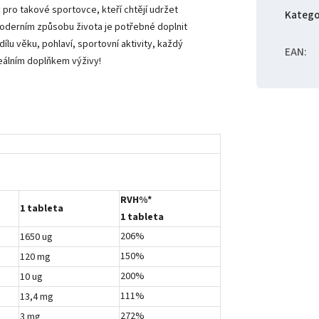
 pro takové sportovce, kteří chtějí udržet
Katego
moderním způsobu života je potřebné doplnit
ílu věku, pohlaví, sportovní aktivity, každý
EAN
:
deálním doplňkem výživy!
RVH%*
1 tableta
1 tableta
206%
1650 ug
150%
120 mg
200%
10 ug
111%
13,4 mg
272%
3 mg