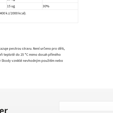
15 ug
30%
00 kJ/2000 kcal).
zuje pestrou stravu. Není určeno pro děti,
 při teplotě do 25 °C mimo dosah přímého
né škody vzniklé nevhodným použitím nebo
er