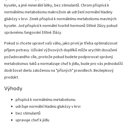
kyselin, a jiné minerální látky, bez stimulantů. Chrom přispívá k
normálnímu metabolismu makroživin ak udržení normální hladiny
glukózy v krvi. Zinek přispívá k normálnímu metabolismu mastných
kyselin. Jod přispívá k normální tvorbě hormonů štítné žlázy pokud
správnému fungování štítné žlázy.
Pokud si chcete upravit vaši váhu, jako první je třeba optimalizovat
příjem potravy. Užívání výživových doplňků může urychlit dosažení
požadovaného cíle, protože pokud budete podporovat správný
metabolismus tuků a normalizuje chuť k jídlu, bude pro vás jednodušší
dodržovat dietu založenou na "přísných" pravidlech. Bezlepkový
produkt.
Výhody
přispívá k normálnímu metabolismu
udržuje normální hladinu glukózy v krvi
bez stimulantů
upravuje chuť k jídlu