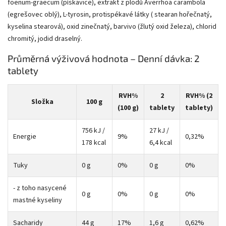
foenum-graecum (pískavice), extrakt z plodů Averrhoa carambola
(egrešovec oblý), L-tyrosin, protispékavé látky ( stearan hořečnatý,
kyselina stearová), oxid zinečnatý, barvivo (žlutý oxid železa), chlorid
chromitý, jodid draselný.
Průměrná výživová hodnota – Denní dávka: 2
tablety
RVH%
2
RVH% (2
Složka
100 g
(100 g)
tablety
tablety)
756 kJ /
27 kJ /
Energie
9%
0,32%
178 kcal
6,4 kcal
Tuky
0 g
0%
0 g
0%
- z toho nasycené
0 g
0%
0 g
0%
mastné kyseliny
Sacharidy
44 g
17%
1,6 g
0,62%