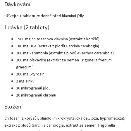
Dávkování
Užívejte 1 tabletu 2x denně před hlavními jídly.
1 dávka (2 tablety)
1500 mg chitosanová vláknina (extrakt z korýšů)
180 mg HCA (extrakt z plodů Garcinia cambogia)
200 mg karambola (extrakt z plodů Averrhoa carambola)
200 mg pískavice (extrakt ze semen Trigonella foenum
graecum )
200 mg L-tyrosin
2 mg zinku
30 mikrogramů jódu
20 mikrogramů chromu
Složení
Chitosan (z korýšů), plnidlo (mikrokrystalická celulóza, hypromelóza),
extrakt z plodů Garcinia cambogia, extrakt ze semen Trigonella