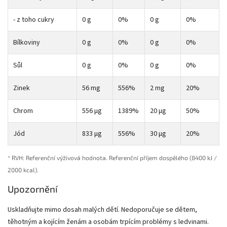
- z toho cukry
0 g
0%
0 g
0%
Bílkoviny
0 g
0%
0 g
0%
Sůl
0 g
0%
0 g
0%
Zinek
56 mg
556%
2 mg
20%
Chrom
556 µg
1389%
20 µg
50%
Jód
833 µg
556%
30 µg
20%
* RVH: Referenční výživová hodnota. Referenční příjem dospělého (8400 kJ /
2000 kcal).
Upozornění
Uskladňujte mimo dosah malých dětí. Nedoporučuje se dětem,
těhotným a kojícím ženám a osobám trpícím problémy s ledvinami.