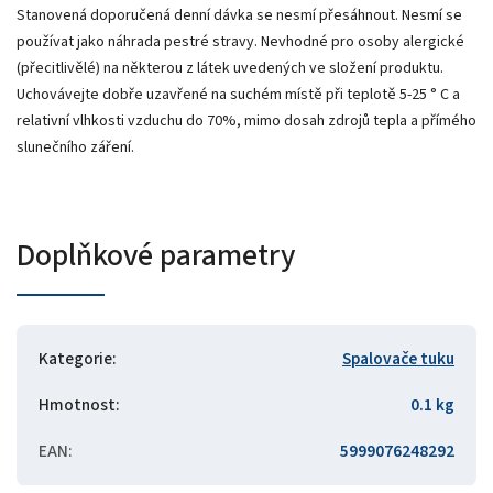
Stanovená doporučená denní dávka se nesmí přesáhnout. Nesmí se
používat jako náhrada pestré stravy. Nevhodné pro osoby alergické
(přecitlivělé) na některou z látek uvedených ve složení produktu.
Uchovávejte dobře uzavřené na suchém místě při teplotě 5-25 ° C a
relativní vlhkosti vzduchu do 70%, mimo dosah zdrojů tepla a přímého
slunečního záření.
Doplňkové parametry
Kategorie
:
Spalovače tuku
Hmotnost
:
0.1 kg
EAN
:
5999076248292