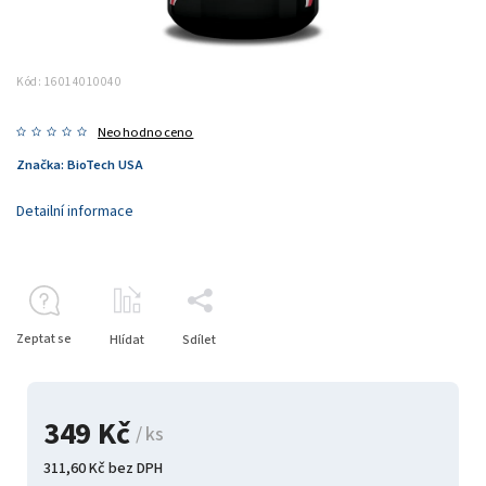
Kód:
16014010040
Neohodnoceno
Značka:
BioTech USA
Detailní informace
Zeptat se
Hlídat
Sdílet
349 Kč
/ ks
311,60 Kč bez DPH