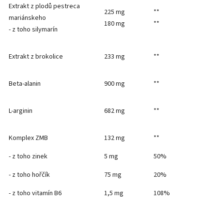
Extrakt z plodů pestreca
225 mg
**
mariánskeho
180 mg
**
- z toho silymarín
Extrakt z brokolice
233 mg
**
Beta-alanin
900 mg
**
L-arginin
682 mg
**
Komplex ZMB
132 mg
**
- z toho zinek
5 mg
50%
- z toho hořčík
75 mg
20%
- z toho vitamín B6
1,5 mg
108%