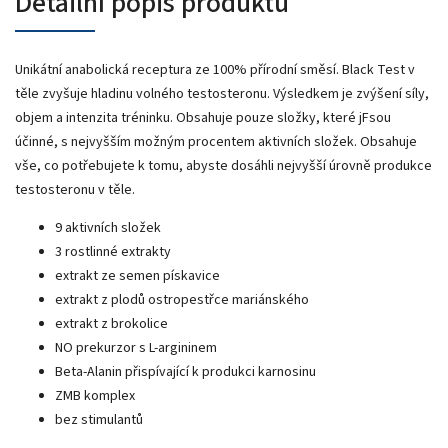
Detailní popis produktu
Unikátní anabolická receptura ze 100% přírodní směsí. Black Test v
těle zvyšuje hladinu volného testosteronu. Výsledkem je zvýšení síly,
objem a intenzita tréninku. Obsahuje pouze složky, které jFsou
účinné, s nejvyšším možným procentem aktivních složek. Obsahuje
vše, co potřebujete k tomu, abyste dosáhli nejvyšší úrovně produkce
testosteronu v těle.
9 aktivních složek
3 rostlinné extrakty
extrakt ze semen pískavice
extrakt z plodů ostropestřce mariánského
extrakt z brokolice
NO prekurzor s L-argininem
Beta-Alanin přispívající k produkci karnosinu
ZMB komplex
bez stimulantů