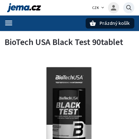
CZK
Prázdný košík
Hledat
BioTech USA Black Test 90tablet