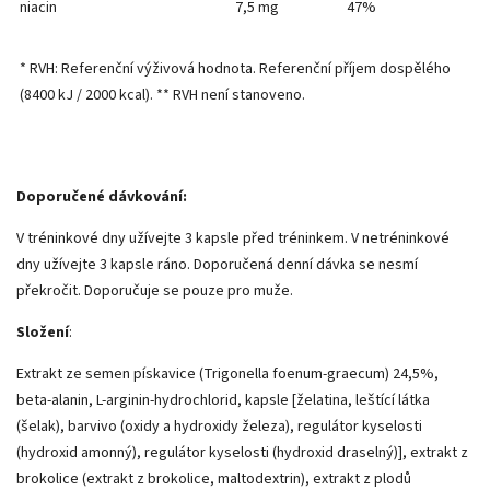
niacin
7,5 mg
47%
* RVH: Referenční výživová hodnota. Referenční příjem dospělého
(8400 kJ / 2000 kcal). ** RVH není stanoveno.
Doporučené dávkování:
V tréninkové dny užívejte 3 kapsle před tréninkem. V netréninkové
dny užívejte 3 kapsle ráno. Doporučená denní dávka se nesmí
překročit. Doporučuje se pouze pro muže.
Složení
:
Extrakt ze semen pískavice (Trigonella foenum-graecum) 24,5%,
beta-alanin, L-arginin-hydrochlorid, kapsle [želatina, leštící látka
(šelak), barvivo (oxidy a hydroxidy železa), regulátor kyselosti
(hydroxid amonný), regulátor kyselosti (hydroxid draselný)], extrakt z
brokolice (extrakt z brokolice, maltodextrin), extrakt z plodů