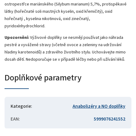
ostropestřce mariánského (Silybum marianum) 5,7%, protispékavé
látky (hořečnaté soli mastných kyselin, oxid křemičitý), oxid
hořečnatý , kyselina nikotinová, oxid zinečnatý,
pyridoxínhydrochlorid.
Upozornění:
Výživové doplňky se nesmějí používat jako náhrada
pestré a vyvážené stravy (včetně ovoce a zeleniny na udržování
hladiny karotenoidů) a zdravého životního stylu. Uchovávejte mimo
dosah dětí. Nedoporučuje se v případě léčby nebo při užívání léků.
Doplňkové parametry
Kategorie
:
Anabolizéry a NO doplňky
EAN
:
5999076241552