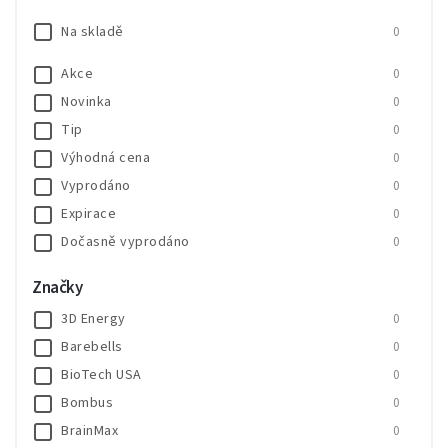
Na skladě
0
Akce
0
Novinka
0
Tip
0
Výhodná cena
0
Vyprodáno
0
Expirace
0
Dočasně vyprodáno
0
SALECODE:SALE20:20:%
0
Značky
SALECODE:SALE30:30:%
0
3D Energy
0
Barebells
0
BioTech USA
0
Bombus
0
BrainMax
0