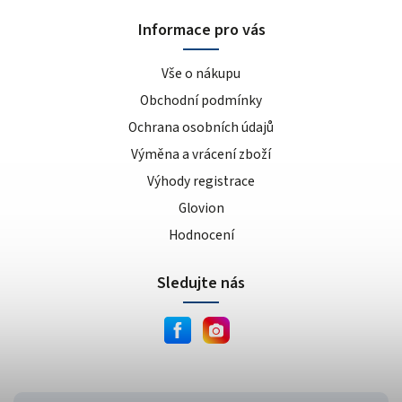
sušenka
4
Informace pro vás
kokos/vanilka
1
cookies/cream
15
Vše o nákupu
dvojitá čokoláda
3
Obchodní podmínky
ananas/mango
8
Ochrana osobních údajů
meruňkový jogurt
1
Výměna a vrácení zboží
čokoláda/lískový oříšek
1
Výhody registrace
cookie dough
1
lískový oříšek/nugát
1
Glovion
karamel/kešu
1
Hodnocení
cookies
4
Sledujte nás
bílá čokoláda/mandle
1
slané arašídy
1
krémová s křupinkami
1
bílé slané arašídy
1
mléčno-čokoládový cupcake
1