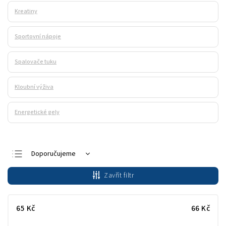
Kreatiny
Sportovní nápoje
Spalovače tuku
Kloubní výživa
Energetické gely
Doporučujeme
Nejlevnější
Zavřít filtr
Nejdražší
Nejprodávanější
65
Kč
66
Kč
Abecedně