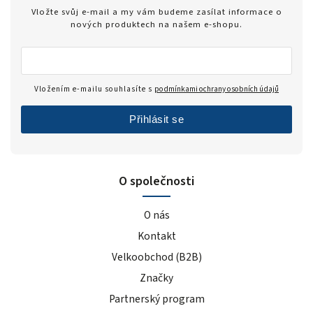
Zero
1
Vložte svůj e-mail a my vám budeme zasílat informace o
modrý hrozen
5
nových produktech na našem e-shopu.
ledový čaj broskev
4
tiramisu
4
cola
2
Vložením e-mailu souhlasíte s
podmínkami ochrany osobních údajů
černý rybíz
4
Přihlásit se
mango
5
modrá malina
5
pomeranč
22
O společnosti
malina
6
banán
22
O nás
čokoláda+kakao
4
Kontakt
jahoda
25
Velkoobchod (B2B)
vanilka
27
Značky
čokoláda/kokos
13
čokoláda/kakao
2
Partnerský program