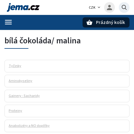
CZK
Prázdný košík
Hledat
bílá čokoláda/ malina
Tyčinky
Aminokyseliny
Gainery - Sacharidy
Proteiny
Anabolizéry a NO doplňky