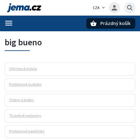
CZK
Prázdný košík
Hledat
big bueno
Ořechová másla
Proteinové pudinky
Chipsy a krekry
Trvanlivé potraviny
Proteinové palačinky