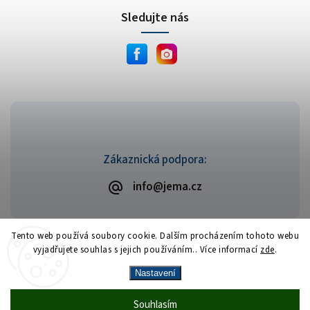
Sledujte nás
Zákaznická podpora:
info@jema.cz
Tento web používá soubory cookie. Dalším procházením tohoto webu
vyjadřujete souhlas s jejich používáním.. Více informací
zde
.
Copyright 2026
JEMA.cz
. Všechna práva vyhrazena.
Vytvořil
Shoptet
| Design
Shoptak.cz
Nastavení
Vrácení zboží zdarma
— celý srpen bez
Více
Souhlasím
🎁
·