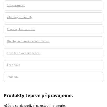
Sušené maso
Vitamíny a minerály
Cereálie, kaše a müsli
Ořechy, semínka a sušené ovoce
Přísady na vaření a pečení
Čaj a Káva
Bonbony
Produkty teprve připravujeme.
Můžete se ale podívat na ostatní kategorie.