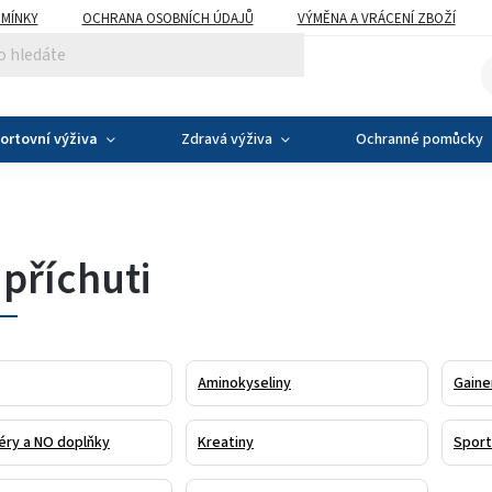
MÍNKY
OCHRANA OSOBNÍCH ÚDAJŮ
VÝMĚNA A VRÁCENÍ ZBOŽÍ
ortovní výživa
Zdravá výživa
Ochranné pomůcky
 příchuti
Aminokyseliny
Gaine
éry a NO doplňky
Kreatiny
Sport