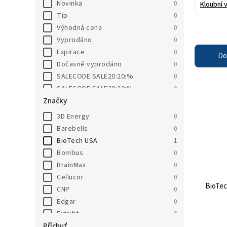
Novinka
0
Kloubní 
Tip
0
Výhodná cena
0
Vyprodáno
0
Expirace
0
Do
Dočasně vyprodáno
0
SALECODE:SALE20:20:%
0
SALECODE:SALE30:30:%
0
Značky
3D Energy
0
Barebells
0
BioTech USA
1
Bombus
0
BrainMax
0
Cellucor
0
BioTe
CNP
0
Edgar
0
Extrifit
0
Příchuť
Go On Nutrition
0