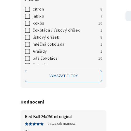
Grenade
0
citron
8
HealthyCo
0
jablko
7
JEMASPORT
0
kokos
10
Lenny & Larry's
0
čokoláda / lískový oříšek
1
LifeLike
0
lískový oříšek
8
Mars
0
mléčná čokoláda
1
Monster
0
Arašídy
1
Mr. FlapJack
0
bílá čokoláda
10
Muscle Moose
0
čokoláda
30
Nocco
0
lesní ovoce/čokoláda
1
VYMAZAT FILTRY
Nutrend
1
kakao/lískový oříšek/čokoláda
1
PhD
0
kokos/čokoláda
1
Probrands
0
slané arašídy/čokoláda
1
Prom-IN
0
pistácie
10
Hodnocení
QNT
0
slaný karamel
21
Quest Nutrition
0
červený pomeranč
5
Red Bull 24x250 ml original
Red Bull
0
Miami jahoda
1
Jaszczak mariusz
SciTec Nutrition
0
limón de sol
1