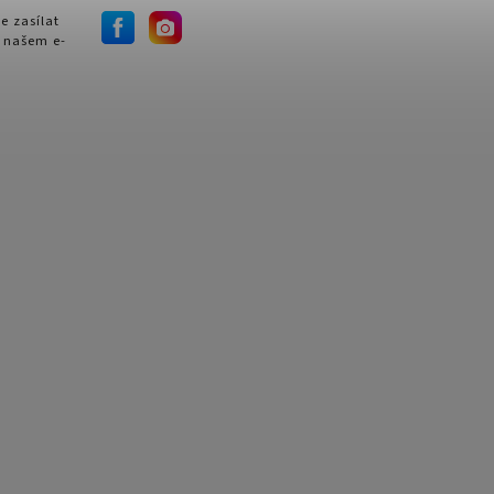
e zasílat
 našem e-