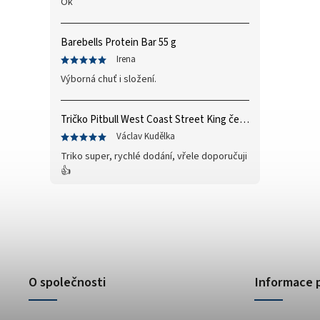
Ok
Take a Whey
0
caribbean
1
Xtend
0
čokoláda, karamel, arašídy
2
Barebells Protein Bar 55 g
hořká čokoláda/kokos
1
Irena
original
5
Výborná chuť i složení.
arašídové brownie
1
arašídové máslo
7
čokoláda/karamel
3
Tričko Pitbull West Coast Street King černá
crips
1
Václav Kudělka
Paradise
1
Triko super, rychlé dodání, vřele doporučuji
perník
1
👍
Zero
1
modrý hrozen
5
ledový čaj broskev
4
tiramisu
4
cola
2
černý rybíz
4
O společnosti
Informace 
mango
5
modrá malina
5
pomeranč
22