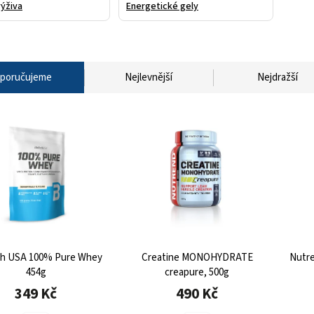
výživa
Energetické gely
poručujeme
Nejlevnější
Nejdražší
ch USA 100% Pure Whey
Creatine MONOHYDRATE
Nutre
454g
creapure, 500g
349 Kč
490 Kč