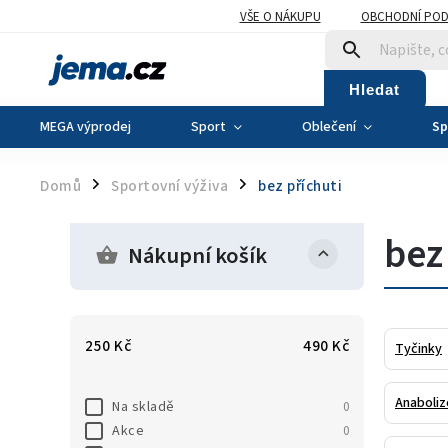
VŠE O NÁKUPU
OBCHODNÍ POD
Hledat
MEGA výprodej
Sport
Oblečení
Sp
Domů
Sportovní výživa
bez příchuti
/
/
bez
Nákupní košík
250
Kč
490
Kč
Tyčinky
Anaboliz
Na skladě
0
Akce
0