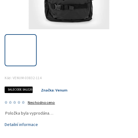
Kód:
VENUM-03832-114
SALECODE:SALE20:20:%
Značka:
Venum
Neohodnoceno
Položka byla vyprodána…
Detailní informace