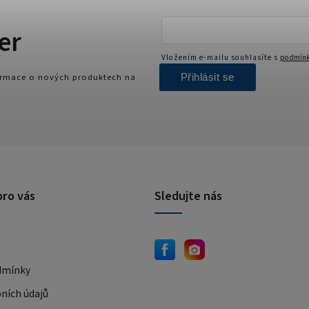
er
Vložením e-mailu souhlasíte s
podmínk
Přihlásit se
formace o nových produktech na
pro vás
Sledujte nás
dmínky
ních údajů