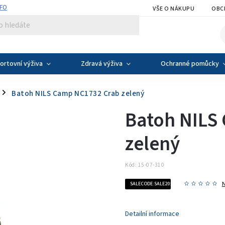
NFO
VŠE O NÁKUPU
OBC
ortovní výživa
Zdravá výživa
Ochranné pomůcky
Batoh NILS Camp NC1732 Crab zelený
/
Batoh NILS
zelený
Kód:
15-07-310
SALECODE:SALE20:20:%
Detailní informace