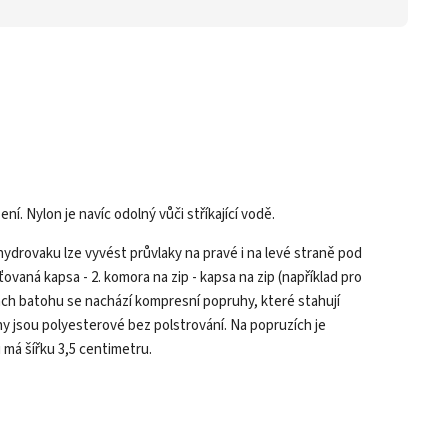
 Nylon je navíc odolný vůči stříkající vodě.
ydrovaku lze vyvést průvlaky na pravé i na levé straně pod
vaná kapsa - 2. komora na zip - kapsa na zip (například pro
ách batohu se nachází kompresní popruhy, které stahují
y jsou polyesterové bez polstrování. Na popruzích je
má šířku 3,5 centimetru.