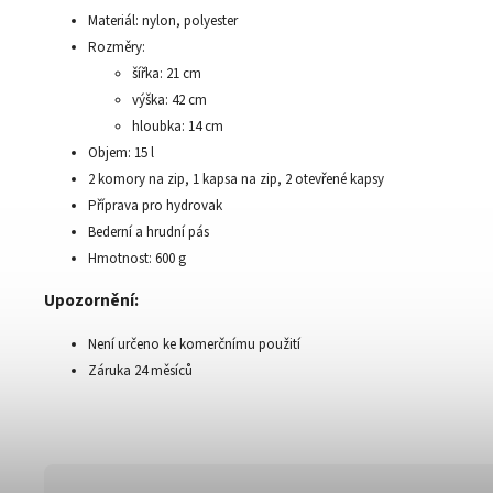
Materiál: nylon, polyester
Rozměry:
šířka: 21 cm
výška: 42 cm
hloubka: 14 cm
Objem: 15 l
2 komory na zip, 1 kapsa na zip, 2 otevřené kapsy
Příprava pro hydrovak
Bederní a hrudní pás
Hmotnost: 600 g
Upozornění:
Není určeno ke komerčnímu použití
Záruka 24 měsíců