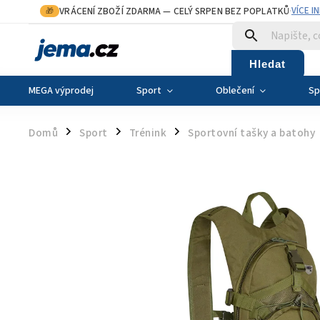
VRÁCENÍ ZBOŽÍ ZDARMA
— CELÝ SRPEN BEZ POPLATKŮ
VÍCE I
🎁
·
Hledat
MEGA výprodej
Sport
Oblečení
Sp
Domů
Sport
Trénink
Sportovní tašky a batohy
/
/
/