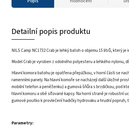
Popis
Hodnocení
Di
Detailní popis produktu
NILS Camp NC1732 Crab je lehký batoh o objemu 15 litrů, který je 
Model Crab je vyroben z odolného polyesteru a lehkého nylonu, dí
Hlavní komora batohu je opatřena přepážkou, v horní části se nach
ramenními panely. Na hlavní komoře se nacházejí další úložné prost
mobilní telefon a peněženku) a gumová šňůra s brzdičkou, pod kte
hlavní komoru a obě síťované kapsy. Na horní straně je robustní 
gumové poutko k provlečení hadičky hydrovaku a hrudní popruh, te
Parametry: