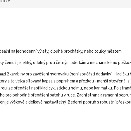
skuze
ideální na jednodenní výlety, dlouhé procházky, nebo toulky městem.
ky čemuž je lehký, odolný proti četným oděrkám a mechanickému poškození.
ází 2 karabiny pro zavěšení hydrovaku (není součástí dodávky). Hadičku h
ory a to velká síťovaná kapsa s popruhem a přezkou - menší otevřená, síťo
rou lze přenášet například cyklistickou helmu, nebo karimatku. Po stran
ucho pro pohodlné přenášení batohu v ruce. Zadní strana a ramenní popruh
n je výškově a délkově nastavitelný. Bederní popruh s robustní přezkou 