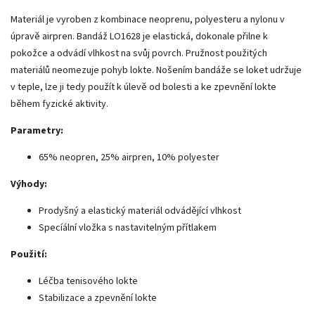
Materiál je vyroben z kombinace neoprenu, polyesteru a nylonu v
úpravě airpren. Bandáž LO1628 je elastická, dokonale přilne k
pokožce a odvádí vlhkost na svůj povrch. Pružnost použitých
materiálů neomezuje pohyb lokte. Nošením bandáže se loket udržuje
v teple, lze ji tedy použít k úlevě od bolesti a ke zpevnění lokte
během fyzické aktivity.
Parametry:
65% neopren, 25% airpren, 10% polyester
Výhody:
Prodyšný a elastický materiál odvádějící vlhkost
Specíální vložka s nastavitelným přítlakem
Použití:
Léčba tenisového lokte
Stabilizace a zpevnění lokte