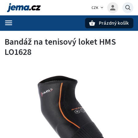
CZK
Prázdný košík
Hledat
Bandáž na tenisový loket HMS
LO1628