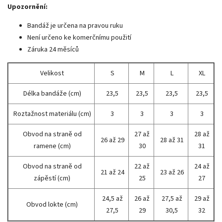
Upozornění:
Bandáž je určena na pravou ruku
Není určeno ke komerčnímu použití
Záruka 24 měsíců
Velikost
S
M
L
XL
Délka bandáže (cm)
23,5
23,5
23,5
23,5
Roztažnost materiálu (cm)
3
3
3
3
Obvod na straně od
27 až
28 až
26 až 29
28 až 31
ramene (cm)
30
31
Obvod na straně od
22 až
24 až
21 až 24
23 až 26
zápěstí (cm)
25
27
24,5 až
26 až
27,5 až
29 až
Obvod lokte (cm)
27,5
29
30,5
32