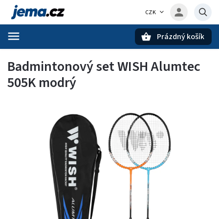
CZK
Prázdný košík
Hledat
Badmintonový set WISH Alumtec
505K modrý