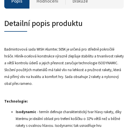
Popis
Hodnocení
Diskuze
Detailní popis produktu
Badmintovová sada WISH Alumtec 505K je určená pro středně pokročilé
hráče. Hliník-ocelová konstrukce výrazně zlepšuje stabilitu a trvanlivost rakety
a větší kontrolu úderů a jejich přesnost zaručuje technologie ISODYNAMIC.
Složení použitých materiálů má také vliv na lehkost a pružnost rakety, která
má přímý vliv na kvalitu a komfort hry. Sada obsahuje 2 rakety a nylonový
obal přes rameno.
Technologie:
Isodynamic
- termín definuje charakteristický tvar hlavy rakety, díky
kterému je ideální oblast pro trefení košíčku o 32% větší než u běžné
rakety s ovalnou hlavou. Isodynamic tak usnadňuje hru