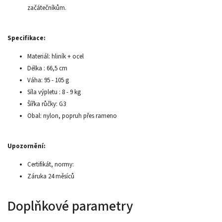
začátečníkům.
Specifikace:
Materiál: hliník + ocel
Délka : 66,5 cm
Váha: 95 - 105 g
Síla výpletu : 8 - 9 kg
Šířka růčky: G3
Obal: nylon, popruh přes rameno
Upozornění:
Certifikát, normy:
Záruka 24 měsíců
Doplňkové parametry