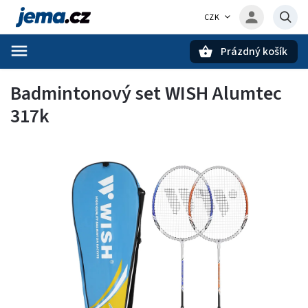
CZK
Prázdný košík
Hledat
Badmintonový set WISH Alumtec
317k