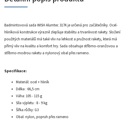
Badmintovová sada WISH Alumtec 317K je určená pro začátečníky. Ocel-
hliníková konstrukce výrazně zlepšuje stabilitu a trvanlivost rakety. Složení
použitých materiálů má také vliv na lehkost a pružnost rakety, která má
přímý vliv na kvalitu a komfort hry. Sada obsahuje stříbrno-oranžovou a
stříbrno-modrou raketu a nylonový obal přes rameno.
Specifikace:
Materiál: ocel + hliník
Délka : 66,5 cm
Váha: 105 - 115 g
Síla výpletu : 8 - 9 kg
Šířka růčky: G3
Obal: nylon, popruh přes rameno