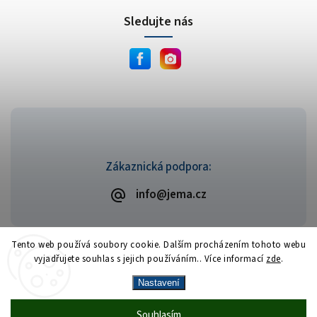
Sledujte nás
Zákaznická podpora:
info@jema.cz
Tento web používá soubory cookie. Dalším procházením tohoto webu
vyjadřujete souhlas s jejich používáním.. Více informací
zde
.
Copyright 2026
JEMA.cz
. Všechna práva vyhrazena.
Vytvořil
Shoptet
| Design
Shoptak.cz
Nastavení
Vrácení zboží zdarma
— celý srpen bez
Více
Souhlasím