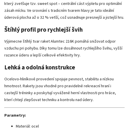
který zvetšuje tzv. sweet spot – centrální cást výpletu pro optimální
zásah mícku. Ve srovnání s tradicním tvarem hlavy je tato ideální
úderová plocha až o 32 % vetší, což usnadnuje presnejší a jistejší hru.
Štíhlý profil pro rychlejší švih
Výjimecne štíhlý tvar raket Alumtec 216K pomáhá snižovat odpor
vzduchu pri pohybu. Díky tomu lze dosáhnout rychlejšího švihu, vyšší
razance úderu a lepší celkové efektivity hry.
Lehká a odolná konstrukce
Ocelovo-hliníkové provedení spojuje pevnost, stabilitu a nízkou
hmotnost. Rakety jsou vhodné pro pravidelné rekreacní hraní i
castejší tréninky a poskytují vyvážené herní vlastnosti pro hráce,
kterí chtejí zlepšovat techniku a kontrolu nad údery.
Parametry:
Materiál: ocel