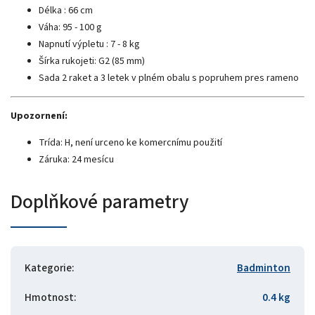
Délka : 66 cm
Váha: 95 - 100 g
Napnutí výpletu : 7 - 8 kg
Šírka rukojeti: G2 (85 mm)
Sada 2 raket a 3 letek v plném obalu s popruhem pres rameno
Upozornení:
Trída: H, není urceno ke komercnímu použití
Záruka: 24 mesícu
Doplňkové parametry
Kategorie
:
Badminton
Hmotnost
:
0.4 kg