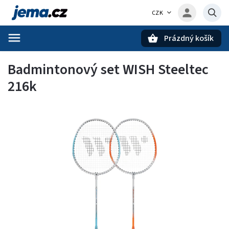
CZK
Prázdný košík
Hledat
Badmintonový set WISH Steeltec
216k