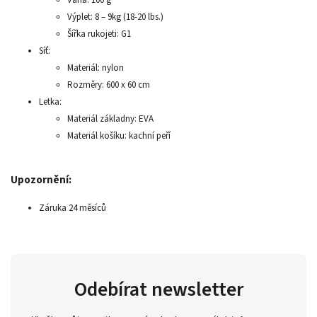
Výplet: 8 – 9kg (18-20 lbs.)
Šířka rukojeti: G1
Síť:
Materiál: nylon
Rozměry: 600 x 60 cm
Letka:
Materiál základny: EVA
Materiál košíku: kachní peří
Upozornění:
Záruka 24 měsíců
Odebírat newsletter