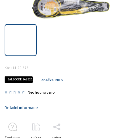
Kód:
14-20-373
SALECODE:SALE20:20:%
Značka:
NILS
Neohodnoceno
Detailní informace
Zeptat se