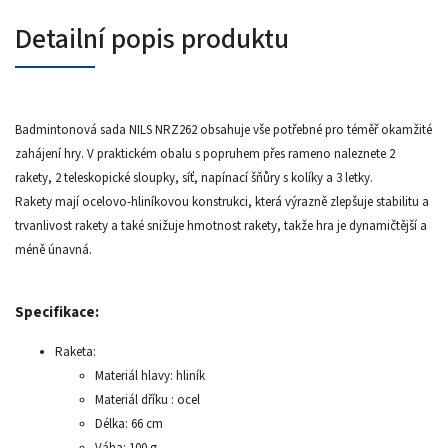
Detailní popis produktu
Badmintonová sada NILS NRZ262 obsahuje vše potřebné pro téměř okamžité
zahájení hry. V praktickém obalu s popruhem přes rameno naleznete 2
rakety, 2 teleskopické sloupky, síť, napínací šňůry s kolíky a 3 letky.
Rakety mají ocelovo-hliníkovou konstrukci, která výrazně zlepšuje stabilitu a
trvanlivost rakety a také snižuje hmotnost rakety, takže hra je dynamičtější a
méně únavná.
Specifikace:
Raketa:
Materiál hlavy: hliník
Materiál dříku : ocel
Délka: 66 cm
Váha: 100 g