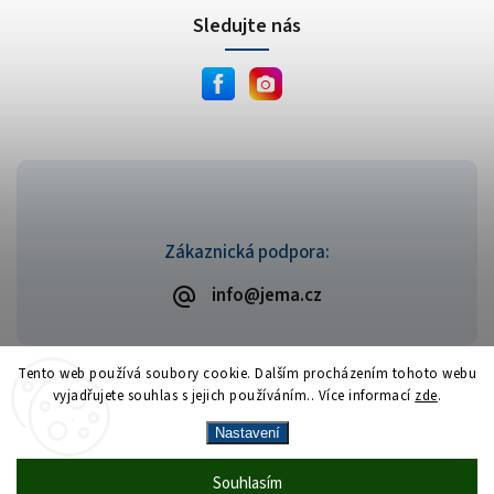
Sledujte nás
Zákaznická podpora:
info@jema.cz
Tento web používá soubory cookie. Dalším procházením tohoto webu
vyjadřujete souhlas s jejich používáním.. Více informací
zde
.
Copyright 2026
JEMA.cz
. Všechna práva vyhrazena.
Vytvořil
Shoptet
| Design
Shoptak.cz
Nastavení
Vrácení zboží zdarma
— celý srpen bez
Více
Souhlasím
🎁
·