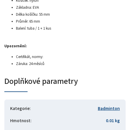
Košíček: nylon
Základna: EVA
Délka košíčku: 55 mm
Průměr: 65 mm
Balení: tuba / 1 + 1 kus
Upozornění:
Certifikát, normy:
Záruka: 24 měsíců
Doplňkové parametry
Kategorie
:
Badminton
Hmotnost
:
0.01 kg