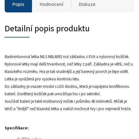
Popis
Hodnocení
Diskuze
Detailní popis produktu
Badmintonová letka NILS NBL6092 má základnu z EVA a nylonový košíček.
Nylonové letky mají delší trvanlivost, než letky z peří. Základna je větší, než u
klasického rozměru. Hra je tak snadnější a její barevný povrch je lépe vidět.
Letka je vyvážená pro vysokou kontrolu letu.
Do základny je vsazen modul s LED diodou, která je napájena knoflíkovou
baterií. Osvětlený košíček pak umožňuje hru i po setmění.
Součástí balení je také molitanový míček i průměru 45 milimetrů. Míček je
lehčí a "línější" než klasická letka a nabízí možnost hry i pro nejmenší hráče.
Specifikace: