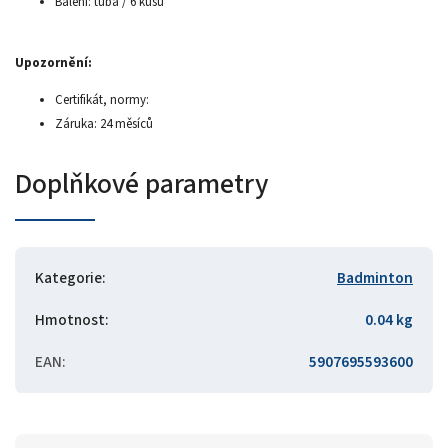
Balení: tuba / 6 kusů
Upozornění:
Certifikát, normy:
Záruka: 24 měsíců
Doplňkové parametry
Kategorie
:
Badminton
Hmotnost
:
0.04 kg
EAN
:
5907695593600