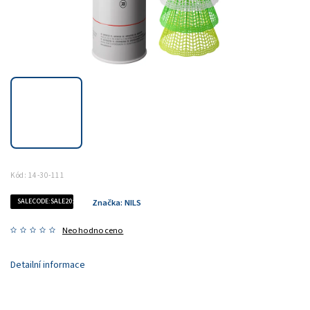
Kód:
14-30-111
SALECODE:SALE20:20:%
Značka:
NILS
Neohodnoceno
Detailní informace