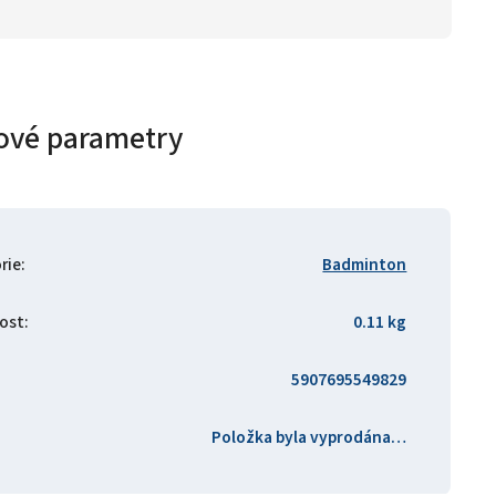
ové parametry
rie
:
Badminton
ost
:
0.11 kg
5907695549829
Položka byla vyprodána…