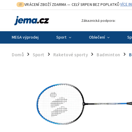
VRÁCENÍ ZBOŽÍ ZDARMA
— CELÝ SRPEN BEZ POPLATKŮ
VÍCE I
🎁
·
Zákaznická podpora:
MEGA výprodej
Sport
Oblečení
Sp
Domů
Sport
Raketové sporty
Badminton
B
/
/
/
/