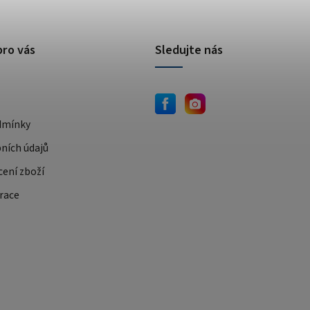
pro vás
Sledujte nás
dmínky
ních údajů
cení zboží
race