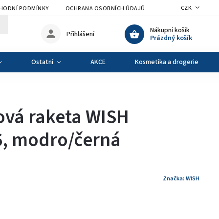
CZK
HODNÍ PODMÍNKY
OCHRANA OSOBNÍCH ÚDAJŮ
VÝMĚNA A VRÁCENÍ Z
Nákupní košík
Přihlášení
Prázdný košík
Ostatní
AKCE
Kosmetika a drogerie
vá raketa WISH
6, modro/černá
Značka:
WISH