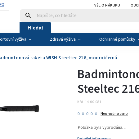
NFO
VŠE O NÁKUPU
OBC
Hledat
ortovní výživa
Zdravá výživa
Ochranné pomůcky
admintonová raketa WISH Steeltec 216, modro/černá
Badmintono
Steeltec 21
Kód:
14-00-081
Neohodnoceno
Položka byla vyprodána…