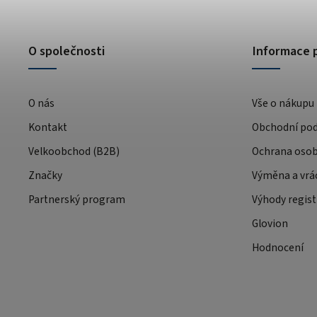
O společnosti
Informace 
O nás
Vše o nákupu
Kontakt
Obchodní po
Velkoobchod (B2B)
Ochrana osob
Značky
Výměna a vrá
Partnerský program
Výhody regist
Glovion
Hodnocení