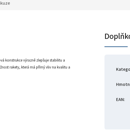
skuze
Doplňk
vá konstrukce výrazně zlepšuje stabilitu a
žnost rakety, která má přímý vliv na kvalitu a
Katego
Hmotn
EAN
: