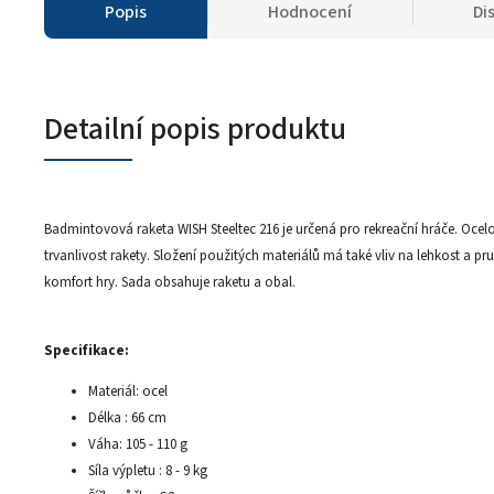
Popis
Hodnocení
Di
Detailní popis produktu
Badmintovová raketa WISH Steeltec 216 je určená pro rekreační hráče. Ocelo
trvanlivost rakety. Složení použitých materiálů má také vliv na lehkost a pru
komfort hry. Sada obsahuje raketu a obal.
Specifikace:
Materiál: ocel
Délka : 66 cm
Váha: 105 - 110 g
Síla výpletu : 8 - 9 kg