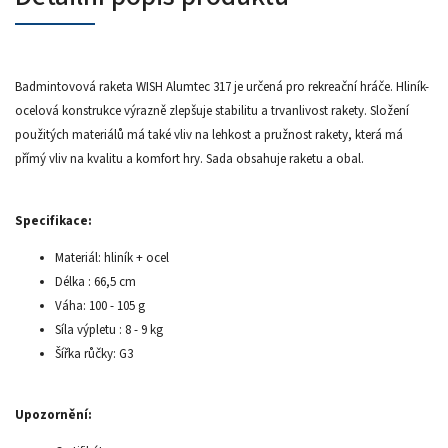
Badmintovová raketa WISH Alumtec 317 je určená pro rekreační hráče. Hliník-
ocelová konstrukce výrazně zlepšuje stabilitu a trvanlivost rakety. Složení
použitých materiálů má také vliv na lehkost a pružnost rakety, která má
přímý vliv na kvalitu a komfort hry. Sada obsahuje raketu a obal.
Specifikace:
Materiál: hliník + ocel
Délka : 66,5 cm
Váha: 100 - 105 g
Síla výpletu : 8 - 9 kg
Šířka růčky: G3
Upozornění: