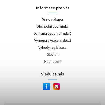
sušenka
4
Informace pro vás
kokos/vanilka
1
cookies/cream
15
Vše o nákupu
dvojitá čokoláda
3
Obchodní podmínky
ananas/mango
8
Ochrana osobních údajů
meruňkový jogurt
1
Výměna a vrácení zboží
čokoláda/lískový oříšek
1
cookie dough
Výhody registrace
1
lískový oříšek/nugát
1
Glovion
karamel/kešu
1
Hodnocení
cookies
4
Sledujte nás
bílá čokoláda/mandle
1
slané arašídy
1
krémová s křupinkami
1
bílé slané arašídy
1
mléčno-čokoládový cupcake
1