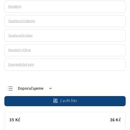
Kreatiny
Sportovní nápoje
Spalovače tuku
Kloubní výživa
Energetické gely
Doporučujeme
Nejlevnější
Zavřít filtr
Nejdražší
Nejprodávanější
35
Kč
36
Kč
Abecedně