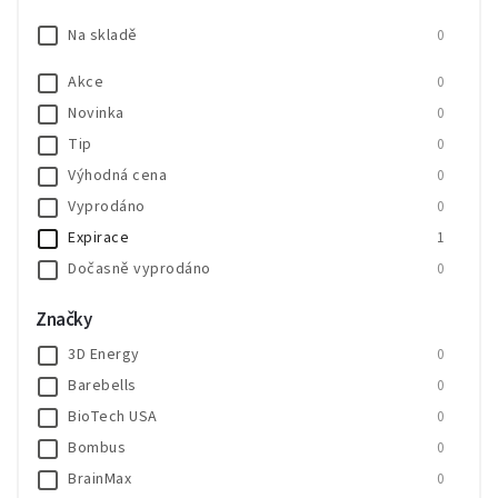
Na skladě
0
Akce
0
Novinka
0
Tip
0
Výhodná cena
0
Vyprodáno
0
Expirace
1
Dočasně vyprodáno
0
SALECODE:SALE20:20:%
0
Značky
SALECODE:SALE30:30:%
0
3D Energy
0
Barebells
0
BioTech USA
0
Bombus
0
BrainMax
0