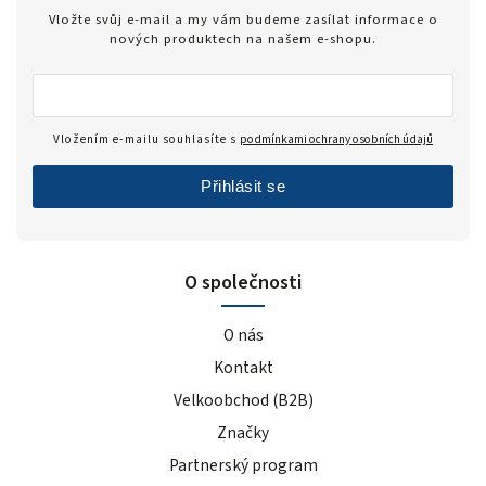
Zero
1
Vložte svůj e-mail a my vám budeme zasílat informace o
modrý hrozen
5
nových produktech na našem e-shopu.
ledový čaj broskev
4
tiramisu
4
cola
2
Vložením e-mailu souhlasíte s
podmínkami ochrany osobních údajů
černý rybíz
4
Přihlásit se
mango
5
modrá malina
5
pomeranč
22
O společnosti
malina
6
banán
22
O nás
čokoláda+kakao
4
Kontakt
jahoda
25
Velkoobchod (B2B)
vanilka
27
čokoláda/kokos
Značky
13
čokoláda/kakao
2
Partnerský program