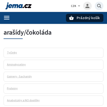
CZK
Prázdný košík
Hledat
arašídy/čokoláda
Tyčinky
Aminokyseliny
Gainery - Sacharidy
Proteiny
Anabolizéry a NO doplňky