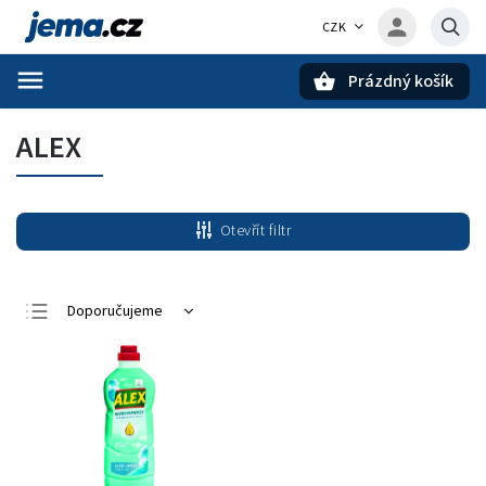
CZK
Prázdný košík
Hledat
ALEX
Otevřít filtr
Doporučujeme
Nejlevnější
Nejdražší
Nejprodávanější
Abecedně