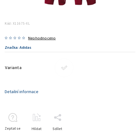
Kód:
X11675-XL
Neohodnoceno
Značka:
Adidas
Varianta
Detailní informace
Zeptat se
Hlídat
Sdílet