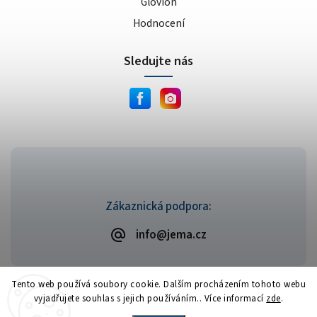
Glovion
Hodnocení
Sledujte nás
Zákaznická podpora:
info@jema.cz
Tento web používá soubory cookie. Dalším procházením tohoto webu
vyjadřujete souhlas s jejich používáním.. Více informací
zde
.
Copyright 2026
JEMA.cz
. Všechna práva vyhrazena.
Vytvořil
Shoptet
| Design
Shoptak.cz