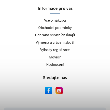
sušenka
4
Informace pro vás
kokos/vanilka
1
cookies/cream
15
Vše o nákupu
dvojitá čokoláda
3
Obchodní podmínky
ananas/mango
8
Ochrana osobních údajů
meruňkový jogurt
1
Výměna a vrácení zboží
čokoláda/lískový oříšek
1
cookie dough
Výhody registrace
1
lískový oříšek/nugát
1
Glovion
karamel/kešu
1
Hodnocení
cookies
4
Sledujte nás
bílá čokoláda/mandle
1
slané arašídy
1
krémová s křupinkami
1
bílé slané arašídy
1
mléčno-čokoládový cupcake
1