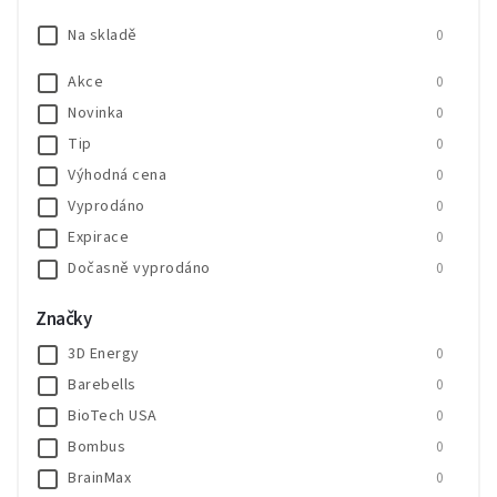
Na skladě
0
Akce
0
Novinka
0
Tip
0
Výhodná cena
0
Vyprodáno
0
Expirace
0
Dočasně vyprodáno
0
SALECODE:SALE20:20:%
0
Značky
SALECODE:SALE30:30:%
0
3D Energy
0
Barebells
0
BioTech USA
0
Bombus
0
BrainMax
0