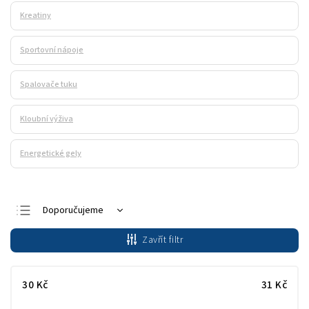
Kreatiny
Sportovní nápoje
Spalovače tuku
Kloubní výživa
Energetické gely
Doporučujeme
Nejlevnější
Zavřít filtr
Nejdražší
Nejprodávanější
30
Kč
31
Kč
Abecedně