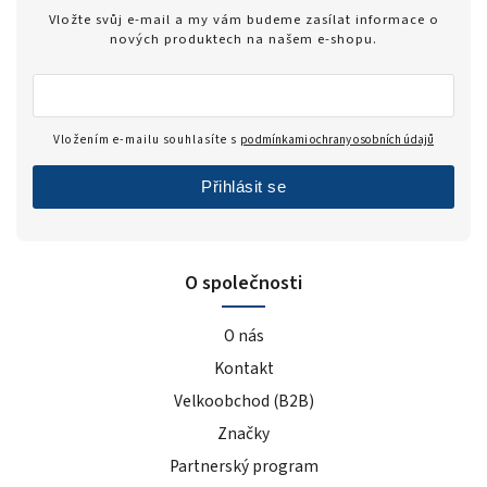
Zero
1
Vložte svůj e-mail a my vám budeme zasílat informace o
modrý hrozen
5
nových produktech na našem e-shopu.
ledový čaj broskev
4
tiramisu
4
cola
2
Vložením e-mailu souhlasíte s
podmínkami ochrany osobních údajů
černý rybíz
4
Přihlásit se
mango
5
modrá malina
5
pomeranč
22
O společnosti
malina
6
banán
22
O nás
čokoláda+kakao
4
Kontakt
jahoda
25
Velkoobchod (B2B)
vanilka
27
čokoláda/kokos
Značky
13
čokoláda/kakao
2
Partnerský program