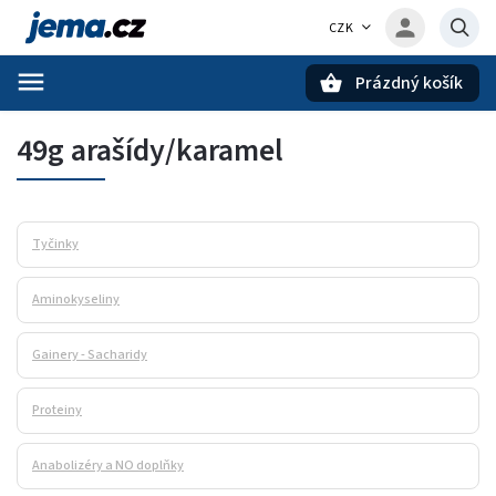
CZK
Prázdný košík
Hledat
49g arašídy/karamel
Tyčinky
Aminokyseliny
Gainery - Sacharidy
Proteiny
Anabolizéry a NO doplňky