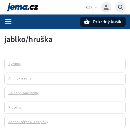
CZK
Prázdný košík
Hledat
jablko/hruška
Tyčinky
Aminokyseliny
Gainery - Sacharidy
Proteiny
Anabolizéry a NO doplňky