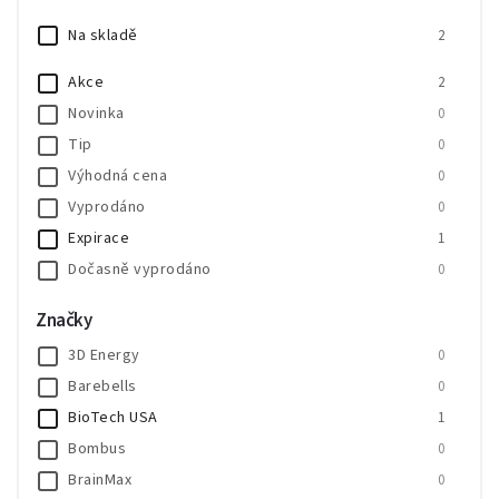
Na skladě
2
Akce
2
Novinka
0
Tip
0
Výhodná cena
0
Vyprodáno
0
Expirace
1
Dočasně vyprodáno
0
SALECODE:SALE20:20:%
0
Značky
SALECODE:SALE30:30:%
0
3D Energy
0
Barebells
0
BioTech USA
1
Bombus
0
BrainMax
0