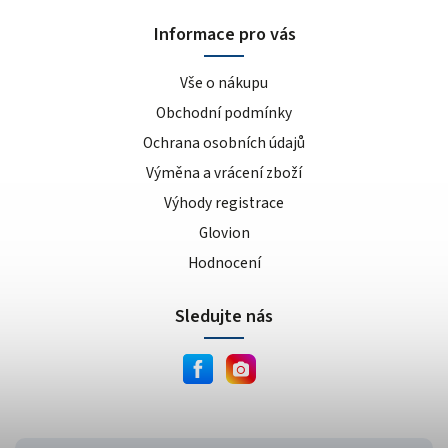
sušenka
4
Informace pro vás
kokos/vanilka
1
cookies/cream
15
Vše o nákupu
dvojitá čokoláda
3
Obchodní podmínky
ananas/mango
8
Ochrana osobních údajů
meruňkový jogurt
1
Výměna a vrácení zboží
čokoláda/lískový oříšek
1
cookie dough
Výhody registrace
1
lískový oříšek/nugát
1
Glovion
karamel/kešu
1
Hodnocení
cookies
4
Sledujte nás
bílá čokoláda/mandle
1
slané arašídy
1
krémová s křupinkami
1
bílé slané arašídy
1
mléčno-čokoládový cupcake
1